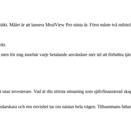
täkt. Målet är att lansera MealView Pro nästa år. Först måste två milstol
ekt.
en för mig innebär varje betalande användare mer tid att förbättra tjä
 utan investerare. Vad är din största utmaning som självfinansierad skap
ndarskara och ren envishet tar oss nästan hela vägen. Tillsammans hitta