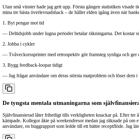
Utan små vinster hade jag gett upp. Första gången statistiken visade 
mina tre bästa överlevnadshack – de håller ­elden igång även när bank
1. Byt pengar mot tid
― Deltidsjobb under lugna perioder betalar räkningarna. Det kostar 
2. Jobba i cykler
― Två­veckors­sprinter med retrospektiv gör framsteg synliga och ger ch
3. Bygg feedback-loopar tidigt
― Jag frågar användare om deras största matproblem och löser dem i s
De tyngsta mentala utmaningarna som självfinansier
Självfinansierad låter frihetligt tills verkligheten knackar på. Efter tr
kämpade. Kollegor åkte på weekend­resor medan jag räknade på om en k
användare, en buggrapport som ledde till ett bättre receptflöde. Jag l