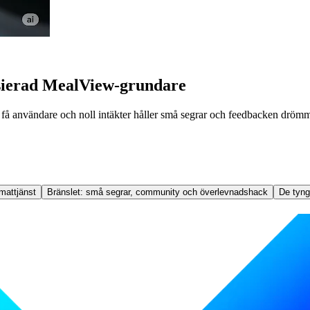
nsierad MealView-grundare
ots få användare och noll intäkter håller små segrar och feedbacken dröm
 mattjänst
Bränslet: små segrar, community och överlevnadshack
De tyng