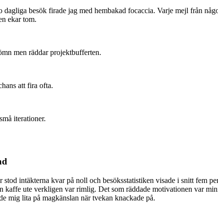
tio dagliga besök firade jag med hembakad focaccia. Varje mejl från nå
en ekar tom.
sömn men räddar projektbufferten.
ans att fira ofta.
må iterationer.
ad
e år stod intäkterna kvar på noll och besöks­statistiken visade i snitt fe
affe ute verkligen var rimlig. Det som räddade motivationen var mini-m
ärde mig lita på magkänslan när tvekan knackade på.