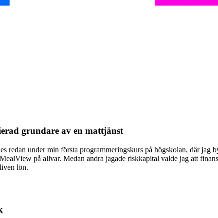
sierad grundare av en mattjänst
öddes redan under min första programmeringskurs på högskolan, där jag
alView på ­allvar. Medan andra jagade risk­kapital valde jag att finansier
liven lön.
k