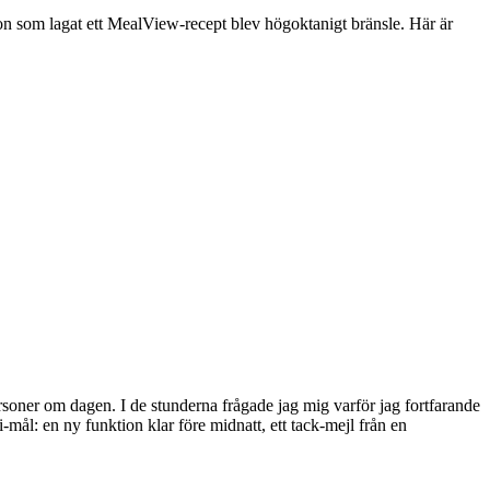
gon som lagat ett MealView-recept blev högoktanigt bränsle. Här är
m personer om dagen. I de stunderna frågade jag mig varför jag fortfarande
ål: en ny funktion klar före midnatt, ett tack-mejl från en