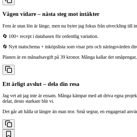
Vägen vidare – nästa steg mot intäkter
Fem år utan lön är länge, men nu byter jag fokus från utveckling till in
🔄 100+ recept i databasen för ordentlig variation.
🔄 Nytt matschema + inköpslista som visar pris och närings­värden dir
Planen är en månadsavgift på 39 kronor. Många kallar det småpengar, m
Ett ärligt avslut – dela din resa
Jag vet att jag inte är ensam. Många kämpar med att driva egna projekt
delar, desto starkare blir vi.
Det går att hålla ut längre än man tror. Små segrar, en engagerad anvä