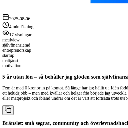
2025-08-06
4
min läsning
17
visningar
mealview
självfinansierad
entreprenörskap
startup
mattjänst
motivation
5 år utan lön – så behåller jag glöden som självfinan
Fem år med 0 kronor in på kontot. Så länge har jag hållit ut. Idén f
ett heltidsjobb – men med kvällar och helger fria började jag utveckla Me
eller matprojekt och ibland undrar om det är värt att fortsätta trots uteb
Bränslet: små segrar, community och överlevnadshac