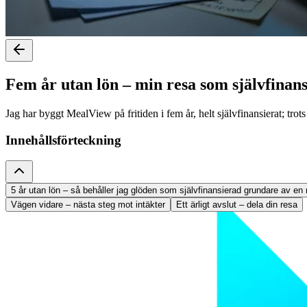
Fem år utan lön – min resa som självfina
Jag har byggt MealView på fritiden i fem år, helt självfinansierat; tr
Innehållsförteckning
5 år utan lön – så behåller jag glöden som självfinansierad grundare av en
Vägen vidare – nästa steg mot intäkter
Ett ärligt avslut – dela din resa