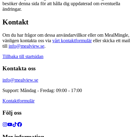
besöker denna sida för att hålla dig uppdaterad om eventuella
ändringar.
Kontakt
Om du har frågor om dessa användarvillkor eller om MealMingle,
vänligen kontakta oss via
vårt kontaktformulär
eller skicka ett mail
till
info@mealview.se
.
Tillbaka till startsidan
Kontakta oss
info@mealview.se
Support: Måndag - Fredag: 09:00 - 17:00
Kontaktformulär
Följ oss
Mer information