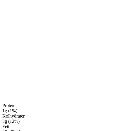
Protein
1
g
(
1
%
)
Kolhydrater
8
g
(
12
%
)
Fett