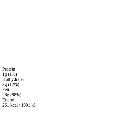
Protein
1
g
(
1
%
)
Kolhydrater
8
g
(
12
%
)
Fett
26
g
(
88
%
)
Energi
261
kcal
/
1091
kJ