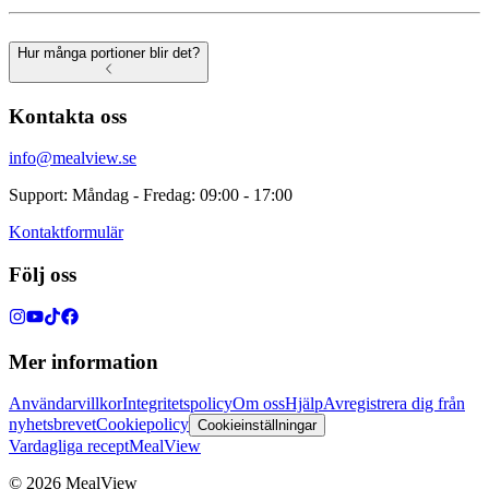
Hur många portioner blir det?
Kontakta oss
info@mealview.se
Support: Måndag - Fredag: 09:00 - 17:00
Kontaktformulär
Följ oss
Mer information
Användarvillkor
Integritetspolicy
Om oss
Hjälp
Avregistrera dig från
nyhetsbrevet
Cookiepolicy
Cookieinställningar
Vardagliga recept
MealView
©
2026
MealView