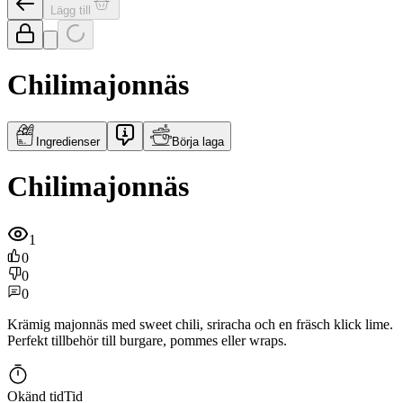
Lägg till
Chilimajonnäs
Ingredienser
Börja laga
Chilimajonnäs
1
0
0
0
Krämig majonnäs med sweet chili, sriracha och en fräsch klick lime.
Perfekt tillbehör till burgare, pommes eller wraps.
Okänd tid
Tid