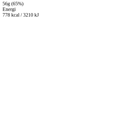
56
g
(
65
%
)
Energi
778
kcal
/
3210
kJ