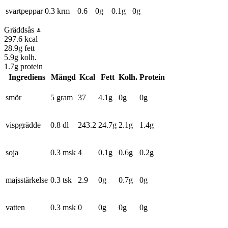
svartpeppar
0.3 krm
0.6
0
g
0.1
g
0
g
Gräddsås
297.6
kcal
28.9
g fett
5.9
g kolh.
1.7
g protein
Ingrediens
Mängd
Kcal
Fett
Kolh.
Protein
smör
5 gram
37
4.1
g
0
g
0
g
vispgrädde
0.8 dl
243.2
24.7
g
2.1
g
1.4
g
soja
0.3 msk
4
0.1
g
0.6
g
0.2
g
majsstärkelse
0.3 tsk
2.9
0
g
0.7
g
0
g
vatten
0.3 msk
0
0
g
0
g
0
g