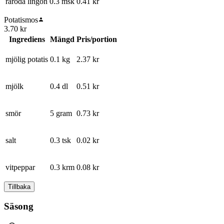
råröda lingon
0.3 msk
0.41
kr
Potatismos
3.70
kr
Ingrediens
Mängd
Pris/portion
mjölig potatis
0.1 kg
2.37
kr
mjölk
0.4 dl
0.51
kr
smör
5 gram
0.73
kr
salt
0.3 tsk
0.02
kr
vitpeppar
0.3 krm
0.08
kr
Tillbaka
Säsong