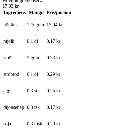
Huvudingredienser
17.93
kr
Ingrediens
Mängd
Pris/portion
nötfärs
125 gram
15.94
kr
mjölk
0.1 dl
0.17
kr
smör
5 gram
0.73
kr
ströbröd
0.1 dl
0.29
kr
ägg
0.3 st
0.25
kr
dijonsenap
0.3 tsk
0.17
kr
soja
0.3 msk
0.20
kr