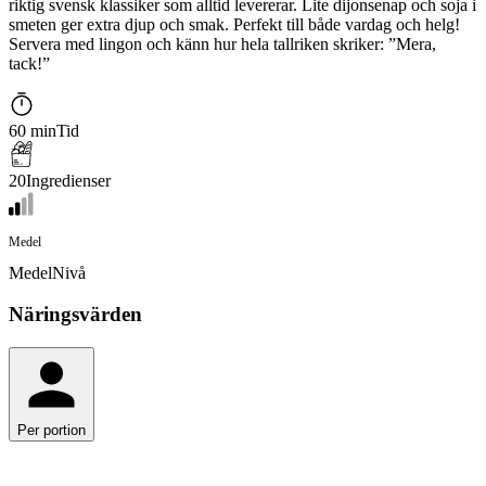
riktig svensk klassiker som alltid levererar. Lite dijonsenap och soja i
smeten ger extra djup och smak. Perfekt till både vardag och helg!
Servera med lingon och känn hur hela tallriken skriker: ”Mera,
tack!”
60 min
Tid
20
Ingredienser
Medel
Medel
Nivå
Näringsvärden
Per portion