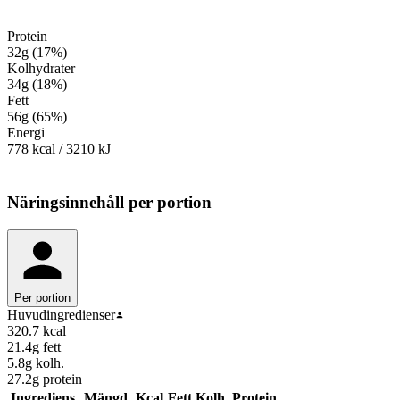
Protein
32
g
(
17
%
)
Kolhydrater
34
g
(
18
%
)
Fett
56
g
(
65
%
)
Energi
778
kcal
/
3210
kJ
Näringsinnehåll
per portion
Per portion
Huvudingredienser
320.7
kcal
21.4
g fett
5.8
g kolh.
27.2
g protein
Ingrediens
Mängd
Kcal
Fett
Kolh.
Protein