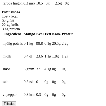
råröda lingon
0.3 msk
10.5
0
g
2.5
g
0
g
Potatismos
159.7
kcal
5.4
g fett
22.4
g kolh.
3.4
g protein
Ingrediens
Mängd
Kcal
Fett
Kolh.
Protein
mjölig potatis
0.1 kg
98.8
0.1
g
20.5
g
2.2
g
mjölk
0.4 dl
23.6
1.1
g
1.8
g
1.2
g
smör
5 gram
37
4.1
g
0
g
0
g
salt
0.3 tsk
0
0
g
0
g
0
g
vitpeppar
0.3 krm
0.3
0
g
0
g
0
g
Tillbaka