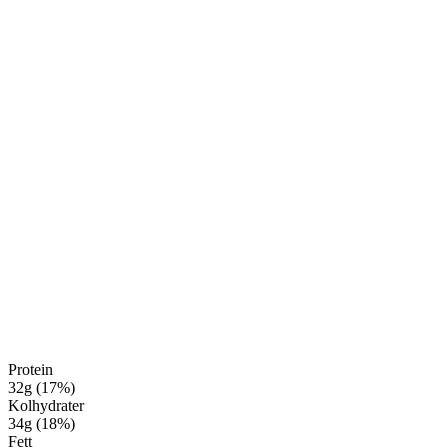
Protein
32
g
(
17
%
)
Kolhydrater
34
g
(
18
%
)
Fett