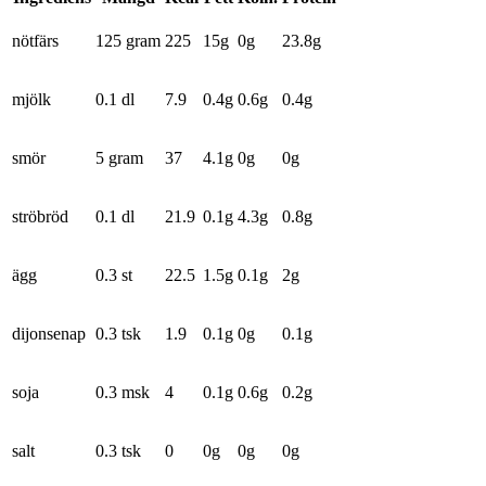
nötfärs
125 gram
225
15
g
0
g
23.8
g
mjölk
0.1 dl
7.9
0.4
g
0.6
g
0.4
g
smör
5 gram
37
4.1
g
0
g
0
g
ströbröd
0.1 dl
21.9
0.1
g
4.3
g
0.8
g
ägg
0.3 st
22.5
1.5
g
0.1
g
2
g
dijonsenap
0.3 tsk
1.9
0.1
g
0
g
0.1
g
soja
0.3 msk
4
0.1
g
0.6
g
0.2
g
salt
0.3 tsk
0
0
g
0
g
0
g