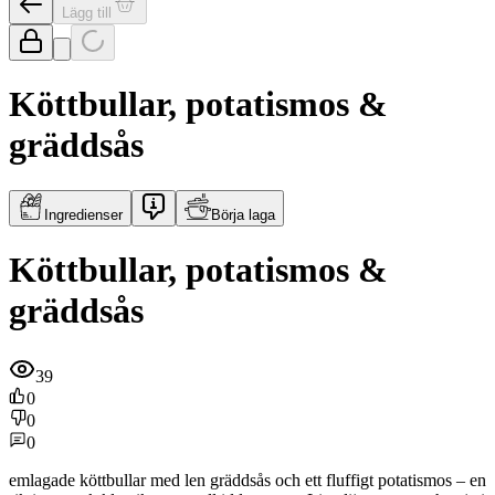
Lägg till
Köttbullar, potatismos &
gräddsås
Ingredienser
Börja laga
Köttbullar, potatismos &
gräddsås
39
0
0
0
emlagade köttbullar med len gräddsås och ett fluffigt potatismos – en