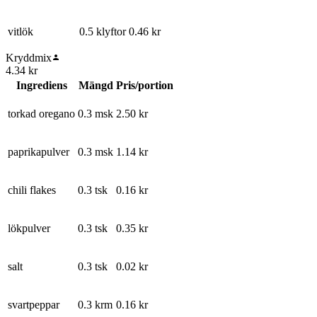
vitlök
0.5 klyftor
0.46
kr
Kryddmix
4.34
kr
Ingrediens
Mängd
Pris/portion
torkad oregano
0.3 msk
2.50
kr
paprikapulver
0.3 msk
1.14
kr
chili flakes
0.3 tsk
0.16
kr
lökpulver
0.3 tsk
0.35
kr
salt
0.3 tsk
0.02
kr
svartpeppar
0.3 krm
0.16
kr