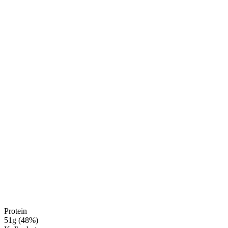
Protein
51
g
(
48
%
)