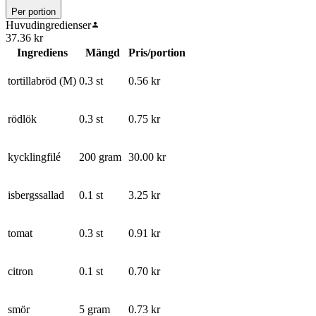
Per portion
Huvudingredienser
37.36
kr
Ingrediens
Mängd
Pris/portion
tortillabröd (M)
0.3 st
0.56
kr
rödlök
0.3 st
0.75
kr
kycklingfilé
200 gram
30.00
kr
isbergssallad
0.1 st
3.25
kr
tomat
0.3 st
0.91
kr
citron
0.1 st
0.70
kr
smör
5 gram
0.73
kr