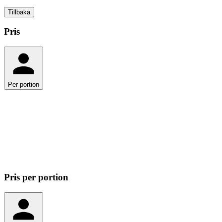
Tillbaka
Pris
Per portion
Per portion
48.40
kr
Totalt
193.60
kr
Pris
per portion