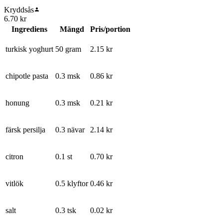
Kryddsås
6.70
kr
Ingrediens
Mängd
Pris/portion
turkisk yoghurt
50 gram
2.15
kr
chipotle pasta
0.3 msk
0.86
kr
honung
0.3 msk
0.21
kr
färsk persilja
0.3 nävar
2.14
kr
citron
0.1 st
0.70
kr
vitlök
0.5 klyftor
0.46
kr
salt
0.3 tsk
0.02
kr