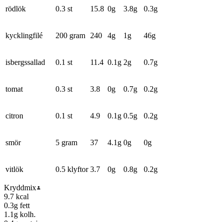
rödlök
0.3 st
15.8
0
g
3.8
g
0.3
g
kycklingfilé
200 gram
240
4
g
1
g
46
g
isbergssallad
0.1 st
11.4
0.1
g
2
g
0.7
g
tomat
0.3 st
3.8
0
g
0.7
g
0.2
g
citron
0.1 st
4.9
0.1
g
0.5
g
0.2
g
smör
5 gram
37
4.1
g
0
g
0
g
vitlök
0.5 klyftor
3.7
0
g
0.8
g
0.2
g
Kryddmix
9.7
kcal
0.3
g fett
1.1
g kolh.