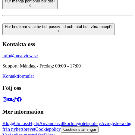
Hur många portioner blir det?
Hur beräknar vi aktiv tid, passiv tid och total tid i våra recept?
Kontakta oss
info@mealview.se
Support: Måndag - Fredag: 09:00 - 17:00
Kontaktformulär
Följ oss
Mer information
Blogg
Om oss
Hjälp
Användarvillkor
Integritetspolicy
Avregistrera dig
från nyhetsbrevet
Cookiepolicy
Cookieinställningar