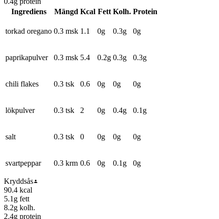
0.4
g protein
Ingrediens
Mängd
Kcal
Fett
Kolh.
Protein
torkad oregano
0.3 msk
1.1
0
g
0.3
g
0
g
paprikapulver
0.3 msk
5.4
0.2
g
0.3
g
0.3
g
chili flakes
0.3 tsk
0.6
0
g
0
g
0
g
lökpulver
0.3 tsk
2
0
g
0.4
g
0.1
g
salt
0.3 tsk
0
0
g
0
g
0
g
svartpeppar
0.3 krm
0.6
0
g
0.1
g
0
g
Kryddsås
90.4
kcal
5.1
g fett
8.2
g kolh.
2.4
g protein