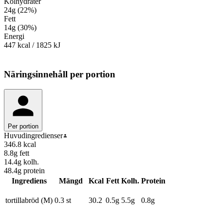
Kolhydrater
24
g
(
22
%
)
Fett
14
g
(
30
%
)
Energi
447
kcal
/
1825
kJ
Näringsinnehåll
per portion
Per portion
Huvudingredienser
346.8
kcal
8.8
g fett
14.4
g kolh.
48.4
g protein
Ingrediens
Mängd
Kcal
Fett
Kolh.
Protein
tortillabröd (M)
0.3 st
30.2
0.5
g
5.5
g
0.8
g