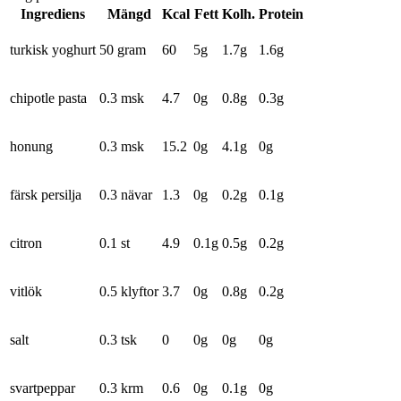
Ingrediens
Mängd
Kcal
Fett
Kolh.
Protein
turkisk yoghurt
50 gram
60
5
g
1.7
g
1.6
g
chipotle pasta
0.3 msk
4.7
0
g
0.8
g
0.3
g
honung
0.3 msk
15.2
0
g
4.1
g
0
g
färsk persilja
0.3 nävar
1.3
0
g
0.2
g
0.1
g
citron
0.1 st
4.9
0.1
g
0.5
g
0.2
g
vitlök
0.5 klyftor
3.7
0
g
0.8
g
0.2
g
salt
0.3 tsk
0
0
g
0
g
0
g
svartpeppar
0.3 krm
0.6
0
g
0.1
g
0
g