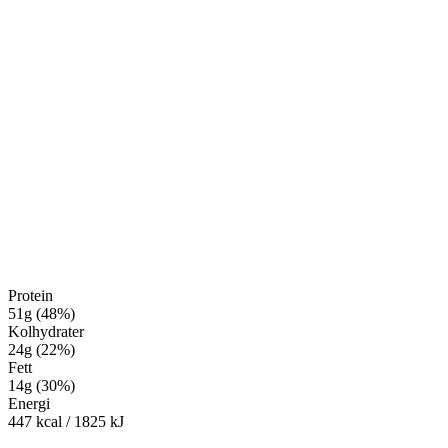
Protein
51
g
(
48
%
)
Kolhydrater
24
g
(
22
%
)
Fett
14
g
(
30
%
)
Energi
447
kcal
/
1825
kJ