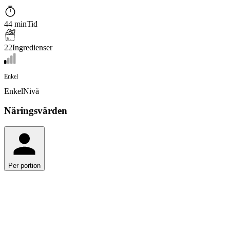
44 min
Tid
22
Ingredienser
Enkel
Enkel
Nivå
Näringsvärden
Per portion