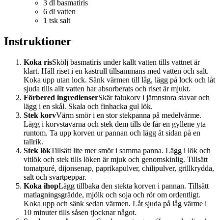
3 dl basmatiris
6 dl vatten
1 tsk salt
Instruktioner
Koka ris
Skölj basmatiris under kallt vatten tills vattnet är
klart. Häll riset i en kastrull tillsammans med vatten och salt.
Koka upp utan lock. Sänk värmen till låg, lägg på lock och låt
sjuda tills allt vatten har absorberats och riset är mjukt.
Förbered ingredienser
Skär falukorv i jämnstora stavar och
lägg i en skål. Skala och finhacka gul lök.
Stek korv
Värm smör i en stor stekpanna på medelvärme.
Lägg i korvstavarna och stek dem tills de får en gyllene yta
runtom. Ta upp korven ur pannan och lägg åt sidan på en
tallrik.
Stek lök
Tillsätt lite mer smör i samma panna. Lägg i lök och
vitlök och stek tills löken är mjuk och genomskinlig. Tillsätt
tomatpuré, dijonsenap, paprikapulver, chilipulver, grillkrydda,
salt och svartpeppar.
Koka ihop
Lägg tillbaka den stekta korven i pannan. Tillsätt
matlagningsgrädde, mjölk och soja och rör om ordentligt.
Koka upp och sänk sedan värmen. Låt sjuda på låg värme i
10 minuter tills såsen tjocknar något.