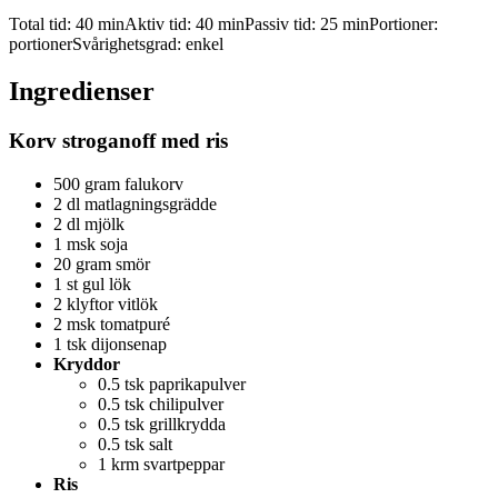
Total tid:
40 min
Aktiv tid:
40 min
Passiv tid:
25 min
Portioner:
portioner
Svårighetsgrad:
enkel
Ingredienser
Korv stroganoff med ris
500 gram falukorv
2 dl matlagningsgrädde
2 dl mjölk
1 msk soja
20 gram smör
1 st gul lök
2 klyftor vitlök
2 msk tomatpuré
1 tsk dijonsenap
Kryddor
0.5 tsk paprikapulver
0.5 tsk chilipulver
0.5 tsk grillkrydda
0.5 tsk salt
1 krm svartpeppar
Ris