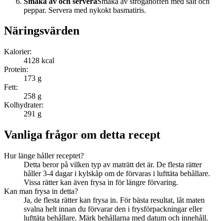
Smaka av och servera
Smaka av stroganoffen med salt och
peppar. Servera med nykokt basmatiris.
Näringsvärden
Kalorier:
4128
kcal
Protein:
173
g
Fett:
258
g
Kolhydrater:
291
g
Vanliga frågor om detta recept
Hur länge håller receptet?
Detta beror på vilken typ av maträtt det är. De flesta rätter
håller 3-4 dagar i kylskåp om de förvaras i lufttäta behållare.
Vissa rätter kan även frysa in för längre förvaring.
Kan man frysa in detta?
Ja, de flesta rätter kan frysa in. För bästa resultat, låt maten
svalna helt innan du förvarar den i frysförpackningar eller
lufttäta behållare. Märk behållarna med datum och innehåll.