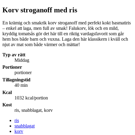
Korv stroganoff med ris
En krämig och smakrik korv stroganoff med perfekt kokt basmatiris
– enkel att laga, men full av smak! Falukorv, lök och en mild,
kryddig tomatsås gör det här till en riktig vardagsfavorit som går
hem hos både barn och vuxna. Laga den här klassikern i kväll och
njut av mat som både värmer och mättar!
Typ av rätt
Middag
Portioner
portioner
Tillagningstid
40 min
Kcal
1032 kcal/portion
Kost
ris, snabblagat, korv
ris
snabblagat
korv