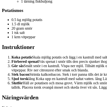
1 tärning fiskbuljong
Potatismos
0.5 kg mjölig potatis
1.5 dl mjölk
20 gram smör
1 tsk salt
1 krm vitpeppar
Instruktioner
Koka potatis
Skala mjölig potatis och lägg i en kastrull med salt
Förbered spenat
Fräs spenat i smör tills den precis sjunker iho
Gör sås
Smält smör i en kastrull. Vispa ner mjöl. Tillsätt mjölk 
vitpeppar. Riv ner citronzest efter smak och blanda.
Stek bacon
Strimla kalkonbacon. Stek i torr panna tills det är k
Sjud torsk
lång Koka upp en kastrull med saltat vatten. lång Lägg
Slutför
Häll av potatisen och mosa grovt. Värm mjölk och smör i 
tallrik. Placera torsk ovanpå moset och skeda över vit sås. Läg
Näringsvärden