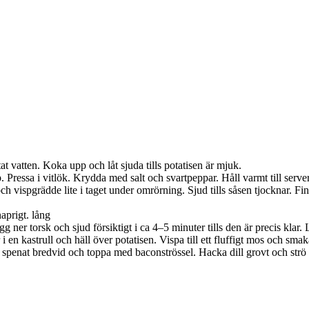
at vatten. Koka upp och låt sjuda tills potatisen är mjuk.
p. Pressa i vitlök. Krydda med salt och svartpeppar. Håll varmt till serve
och vispgrädde lite i taget under omrörning. Sjud tills såsen tjocknar. Fi
naprigt. lång
 ner torsk och sjud försiktigt i ca 4–5 minuter tills den är precis klar. 
en kastrull och häll över potatisen. Vispa till ett fluffigt mos och sm
g spenat bredvid och toppa med baconströssel. Hacka dill grovt och str