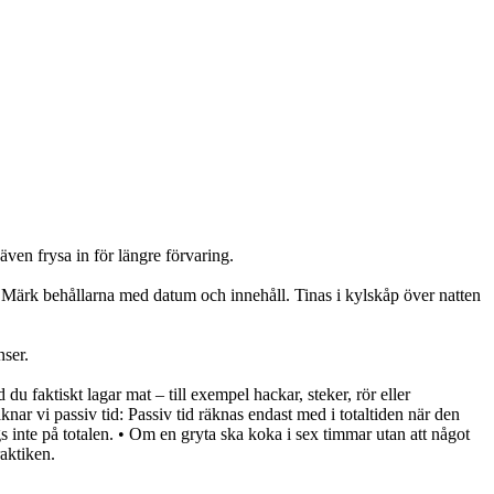
 även frysa in för längre förvaring.
are. Märk behållarna med datum och innehåll. Tinas i kylskåp över natten
nser.
id du faktiskt lagar mat – till exempel hackar, steker, rör eller
äknar vi passiv tid: Passiv tid räknas endast med i totaltiden när den
 inte på totalen. • Om en gryta ska koka i sex timmar utan att något
raktiken.