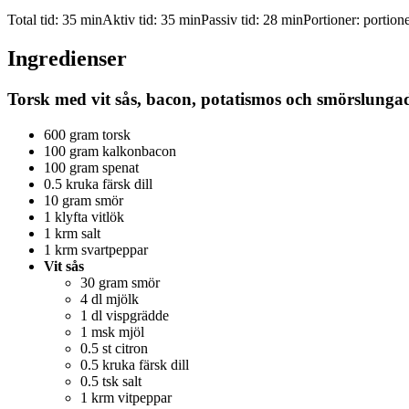
Total tid:
35 min
Aktiv tid:
35 min
Passiv tid:
28 min
Portioner:
portion
Ingredienser
Torsk med vit sås, bacon, potatismos och smörslunga
600 gram torsk
100 gram kalkonbacon
100 gram spenat
0.5 kruka färsk dill
10 gram smör
1 klyfta vitlök
1 krm salt
1 krm svartpeppar
Vit sås
30 gram smör
4 dl mjölk
1 dl vispgrädde
1 msk mjöl
0.5 st citron
0.5 kruka färsk dill
0.5 tsk salt
1 krm vitpeppar