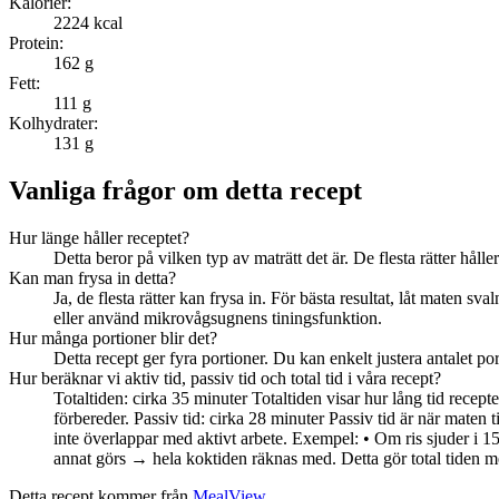
Kalorier:
2224
kcal
Protein:
162
g
Fett:
111
g
Kolhydrater:
131
g
Vanliga frågor om detta recept
Hur länge håller receptet?
Detta beror på vilken typ av maträtt det är. De flesta rätter hålle
Kan man frysa in detta?
Ja, de flesta rätter kan frysa in. För bästa resultat, låt maten s
eller använd mikrovågsugnens tiningsfunktion.
Hur många portioner blir det?
Detta recept ger fyra portioner. Du kan enkelt justera antalet po
Hur beräknar vi aktiv tid, passiv tid och total tid i våra recept?
Totaltiden: cirka 35 minuter Totaltiden visar hur lång tid receptet 
förbereder. Passiv tid: cirka 28 minuter Passiv tid är när maten t
inte överlappar med aktivt arbete. Exempel: • Om ris sjuder i 1
annat görs → hela koktiden räknas med. Detta gör total tiden mer 
Detta recept kommer från
MealView
.