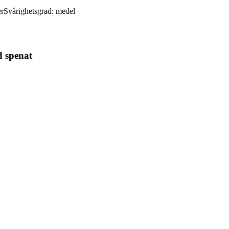
er
Svårighetsgrad:
medel
d spenat