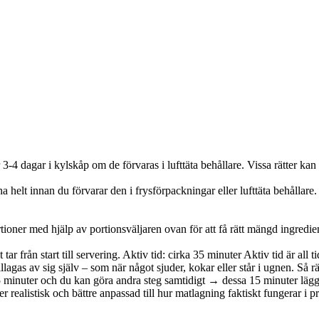
r 3-4 dagar i kylskåp om de förvaras i lufttäta behållare. Vissa rätter kan
valna helt innan du förvarar den i frysförpackningar eller lufttäta behåll
rtioner med hjälp av portionsväljaren ovan för att få rätt mängd ingredie
tar från start till servering. Aktiv tid: cirka 35 minuter Aktiv tid är all t
illagas av sig själv – som när något sjuder, kokar eller står i ugnen. Så r
5 minuter och du kan göra andra steg samtidigt → dessa 15 minuter läggs
realistisk och bättre anpassad till hur matlagning faktiskt fungerar i p