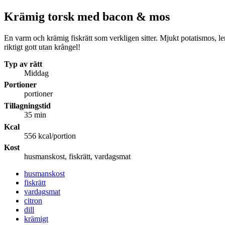
Krämig torsk med bacon & mos
En varm och krämig fiskrätt som verkligen sitter. Mjukt potatismos, le
riktigt gott utan krångel!
Typ av rätt
Middag
Portioner
portioner
Tillagningstid
35 min
Kcal
556 kcal/portion
Kost
husmanskost, fiskrätt, vardagsmat
husmanskost
fiskrätt
vardagsmat
citron
dill
krämigt