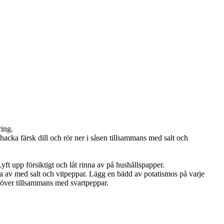
ring.
nhacka färsk dill och rör ner i såsen tillsammans med salt och
Lyft upp försiktigt och låt rinna av på hushållspapper.
aka av med salt och vitpeppar. Lägg en bädd av potatismos på varje
ö över tillsammans med svartpeppar.