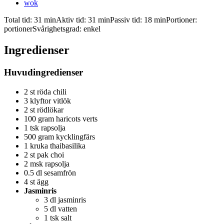
wok
Total tid:
31 min
Aktiv tid:
31 min
Passiv tid:
18 min
Portioner:
portioner
Svårighetsgrad:
enkel
Ingredienser
Huvudingredienser
2 st röda chili
3 klyftor vitlök
2 st rödlökar
100 gram haricots verts
1 tsk rapsolja
500 gram kycklingfärs
1 kruka thaibasilika
2 st pak choi
2 msk rapsolja
0.5 dl sesamfrön
4 st ägg
Jasminris
3 dl jasminris
5 dl vatten
1 tsk salt