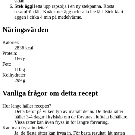
sidan.
Stek ägg
Hetta upp rapsolja i en ny stekpanna. Rosta
sesamfrön lätt. Knäck ner ägg och salta lite lätt. Stek klart
äggen i cirka 4 min på medelvärme.
Näringsvärden
Kalorier:
2836
kcal
Protein:
166
g
Fett:
110
g
Kolhydrater:
299
g
Vanliga frågor om detta recept
Hur länge håller receptet?
Detta beror på vilken typ av maträtt det är. De flesta rätter
håller 3-4 dagar i kylskåp om de förvaras i lufttäta behållare.
Vissa rätter kan även frysa in för längre förvaring.
Kan man frysa in detta?
Ja, de flesta rätter kan frysa in. För bästa resultat, låt maten