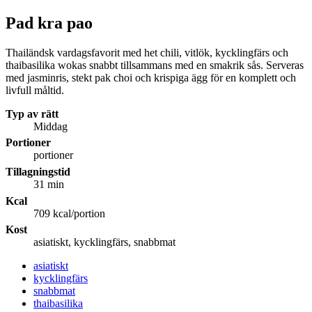
Pad kra pao
Thailändsk vardagsfavorit med het chili, vitlök, kycklingfärs och
thaibasilika wokas snabbt tillsammans med en smakrik sås. Serveras
med jasminris, stekt pak choi och krispiga ägg för en komplett och
livfull måltid.
Typ av rätt
Middag
Portioner
portioner
Tillagningstid
31 min
Kcal
709 kcal/portion
Kost
asiatiskt, kycklingfärs, snabbmat
asiatiskt
kycklingfärs
snabbmat
thaibasilika