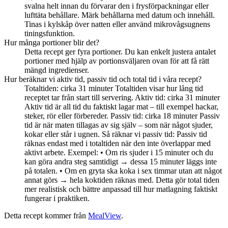
svalna helt innan du förvarar den i frysförpackningar eller
lufttäta behållare. Märk behållarna med datum och innehåll.
Tinas i kylskåp över natten eller använd mikrovågsugnens
tiningsfunktion.
Hur många portioner blir det?
Detta recept ger fyra portioner. Du kan enkelt justera antalet
portioner med hjälp av portionsväljaren ovan för att få rätt
mängd ingredienser.
Hur beräknar vi aktiv tid, passiv tid och total tid i våra recept?
Totaltiden: cirka 31 minuter Totaltiden visar hur lång tid
receptet tar från start till servering. Aktiv tid: cirka 31 minuter
Aktiv tid är all tid du faktiskt lagar mat – till exempel hackar,
steker, rör eller förbereder. Passiv tid: cirka 18 minuter Passiv
tid är när maten tillagas av sig själv – som när något sjuder,
kokar eller står i ugnen. Så räknar vi passiv tid: Passiv tid
räknas endast med i totaltiden när den inte överlappar med
aktivt arbete. Exempel: • Om ris sjuder i 15 minuter och du
kan göra andra steg samtidigt → dessa 15 minuter läggs inte
på totalen. • Om en gryta ska koka i sex timmar utan att något
annat görs → hela koktiden räknas med. Detta gör total tiden
mer realistisk och bättre anpassad till hur matlagning faktiskt
fungerar i praktiken.
Detta recept kommer från
MealView
.