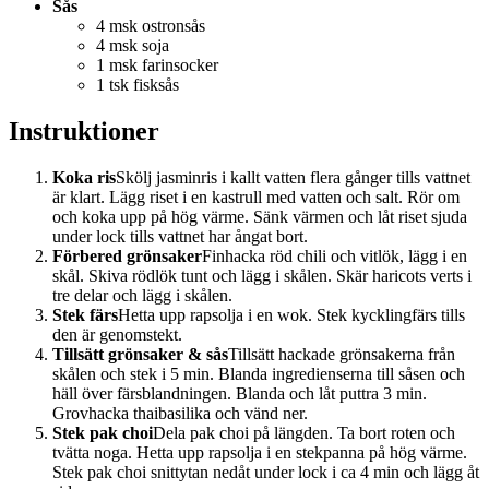
Sås
4 msk ostronsås
4 msk soja
1 msk farinsocker
1 tsk fisksås
Instruktioner
Koka ris
Skölj jasminris i kallt vatten flera gånger tills vattnet
är klart. Lägg riset i en kastrull med vatten och salt. Rör om
och koka upp på hög värme. Sänk värmen och låt riset sjuda
under lock tills vattnet har ångat bort.
Förbered grönsaker
Finhacka röd chili och vitlök, lägg i en
skål. Skiva rödlök tunt och lägg i skålen. Skär haricots verts i
tre delar och lägg i skålen.
Stek färs
Hetta upp rapsolja i en wok. Stek kycklingfärs tills
den är genomstekt.
Tillsätt grönsaker & sås
Tillsätt hackade grönsakerna från
skålen och stek i 5 min. Blanda ingredienserna till såsen och
häll över färsblandningen. Blanda och låt puttra 3 min.
Grovhacka thaibasilika och vänd ner.
Stek pak choi
Dela pak choi på längden. Ta bort roten och
tvätta noga. Hetta upp rapsolja i en stekpanna på hög värme.
Stek pak choi snittytan nedåt under lock i ca 4 min och lägg åt