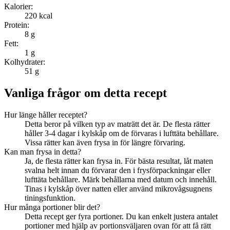
Kalorier:
220
kcal
Protein:
8
g
Fett:
1
g
Kolhydrater:
51
g
Vanliga frågor om detta recept
Hur länge håller receptet?
Detta beror på vilken typ av maträtt det är. De flesta rätter
håller 3-4 dagar i kylskåp om de förvaras i lufttäta behållare.
Vissa rätter kan även frysa in för längre förvaring.
Kan man frysa in detta?
Ja, de flesta rätter kan frysa in. För bästa resultat, låt maten
svalna helt innan du förvarar den i frysförpackningar eller
lufttäta behållare. Märk behållarna med datum och innehåll.
Tinas i kylskåp över natten eller använd mikrovågsugnens
tiningsfunktion.
Hur många portioner blir det?
Detta recept ger fyra portioner. Du kan enkelt justera antalet
portioner med hjälp av portionsväljaren ovan för att få rätt