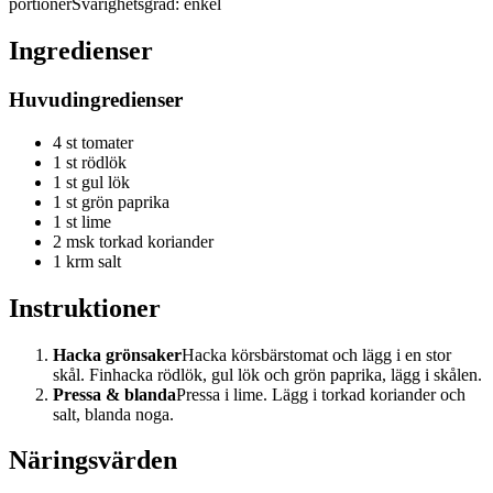
portioner
Svårighetsgrad:
enkel
Ingredienser
Huvudingredienser
4 st tomater
1 st rödlök
1 st gul lök
1 st grön paprika
1 st lime
2 msk torkad koriander
1 krm salt
Instruktioner
Hacka grönsaker
Hacka körsbärstomat och lägg i en stor
skål. Finhacka rödlök, gul lök och grön paprika, lägg i skålen.
Pressa & blanda
Pressa i lime. Lägg i torkad koriander och
salt, blanda noga.
Näringsvärden