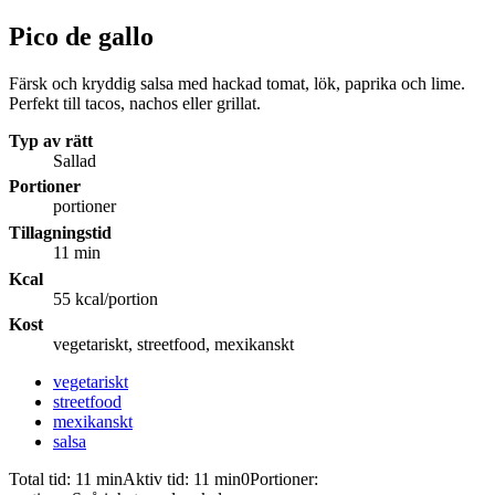
Pico de gallo
Färsk och kryddig salsa med hackad tomat, lök, paprika och lime.
Perfekt till tacos, nachos eller grillat.
Typ av rätt
Sallad
Portioner
portioner
Tillagningstid
11 min
Kcal
55 kcal/portion
Kost
vegetariskt, streetfood, mexikanskt
vegetariskt
streetfood
mexikanskt
salsa
Total tid:
11 min
Aktiv tid:
11 min
0
Portioner: